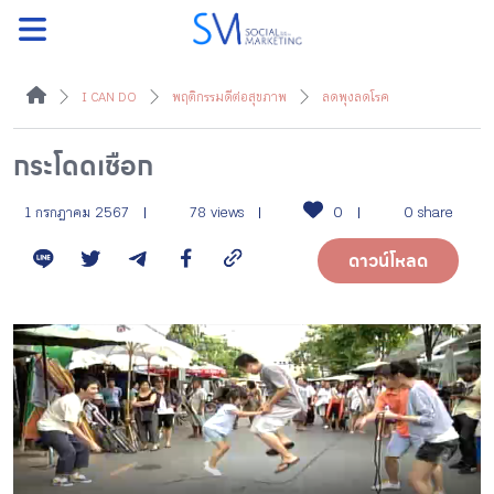
ค้นหา
I CAN DO
พฤติกรรมดีต่อสุขภาพ
ลดพุงลดโรค
กระโดดเชือก
หน้าแรกแคมเปญ
1 กรกฎาคม 2567
78 views
0
0 share
ดาวน์โหลด
บทความแนะนำ
บทความแคมเปญ
สื่อของแคมเปญ