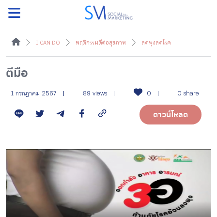
ค้นหา
I CAN DO
พฤติกรรมดีต่อสุขภาพ
ลดพุงลดโรค
ตีมือ
หน้าแรกแคมเปญ
1 กรกฎาคม 2567
89 views
0
0 share
ดาวน์โหลด
บทความแนะนำ
บทความแคมเปญ
สื่อของแคมเปญ