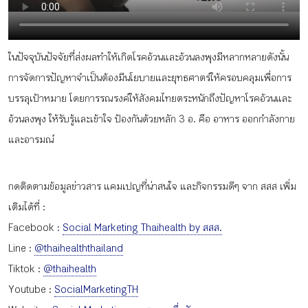
กิจกรรม
ในปัจจุบันปัจจัยที่่ส่งผลทำให้เกิดโรคอ้วนและอ้วนลงพุงมีหลากหลายดังนั้น
หัวข้อที่เราแนะนำ
การจัดการปัญหาจำเป็นต้องมีนโยบายและยุทธศาตร์ให้ครอบคลุมเพื่อการ
บรรลุเป้าหมาย โดยการรณรงค์ให้สังคมไทยตระหนักถึงปัญหาโรคอ้วนและ
อ้วนลงพุง ให้รับรู้และเข้าใจ ป้องกันด้วยหลัก 3 อ. คือ อาหาร ออกกำลังกาย
เข้าสู่ระบบ/สมัครสมาชิก
และอารมณ์
กดติดตามข้อมูลข่าวสาร แคมเปญที่น่าสนใจ และกิจกรรมดีๆ จาก สสส เพิ่ม
เติมได้ที่ :
TH
EN
Facebook :
Social Marketing Thaihealth by สสส.
Line :
@thaihealththailand
Tiktok :
@thaihealth
Youtube :
SocialMarketingTH