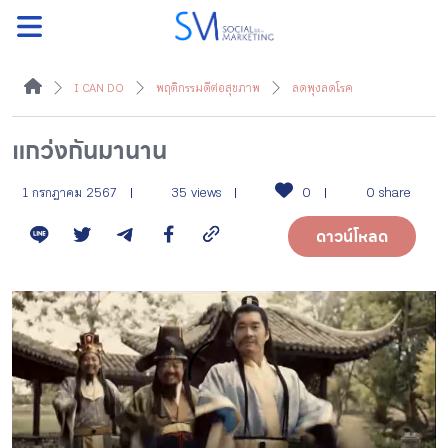
ค้นหา
I CAN DO
พฤติกรรมดีต่อสุขภาพ
ลดพุงลดโรค
แกว่งกันมานาน
หน้าแรกแคมเปญ
1 กรกฎาคม 2567
35 views
0
0 share
ดาวน์โหลด
บทความแนะนำ
บทความแคมเปญ
สื่อของแคมเปญ