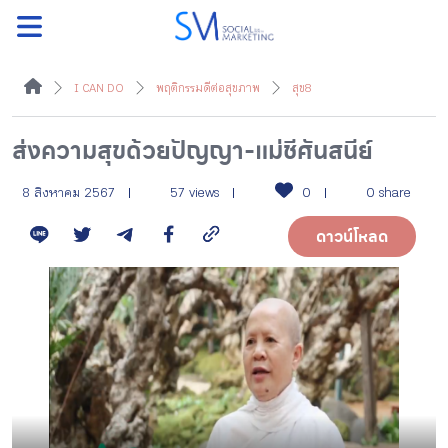
ค้นหา
I CAN DO
พฤติกรรมดีต่อสุขภาพ
สุข8
ส่งความสุขด้วยปัญญา-แม่ชีศันสนีย์
หน้าแรกแคมเปญ
8 สิงหาคม 2567
57 views
0
0 share
ดาวน์โหลด
บทความแนะนำ
บทความแคมเปญ
สื่อของแคมเปญ