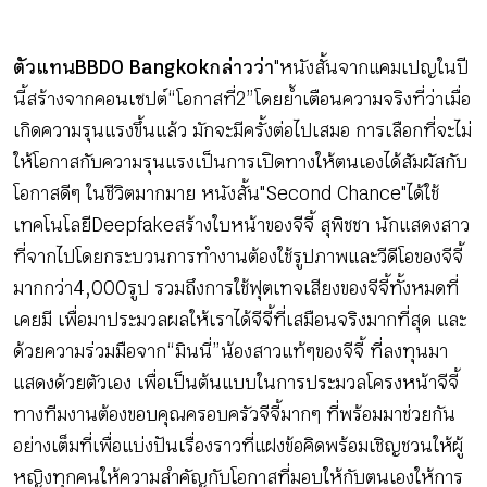
ตัวแทน BBDO Bangkok กล่าวว่า
"หนังสั้นจากแคมเปญในปี
นี้สร้างจากคอนเซปต์ “โอกาสที่ 2” โดยย้ำเตือนความจริงที่ว่าเมื่อ
เกิดความรุนแรงขึ้นแล้ว มักจะมีครั้งต่อไปเสมอ การเลือกที่จะไม่
ให้โอกาสกับความรุนแรงเป็นการเปิดทางให้ตนเองได้สัมผัสกับ
โอกาสดีๆ ในชีวิตมากมาย หนังสั้น "Second Chance" ได้ใช้
เทคโนโลยี Deepfake สร้างใบหน้าของจีจี้ สุพิชชา นักแสดงสาว
ที่จากไป โดยกระบวนการทำงานต้องใช้รูปภาพและวีดีโอของจีจี้
มากกว่า 4,000 รูป รวมถึงการใช้ฟุตเทจเสียงของจีจี้ทั้งหมดที่
เคยมี เพื่อมาประมวลผลให้เราได้จีจี้ที่เสมือนจริงมากที่สุด และ
ด้วยความร่วมมือจาก “มินนี่” น้องสาวแท้ๆของจีจี้ ที่ลงทุนมา
แสดงด้วยตัวเอง เพื่อเป็นต้นแบบในการประมวลโครงหน้าจีจี้
ทางทีมงานต้องขอบคุณครอบครัวจีจี้มากๆ ที่พร้อมมาช่วยกัน
อย่างเต็มที่เพื่อแบ่งปันเรื่องราวที่แฝงข้อคิด พร้อมเชิญชวนให้ผู้
หญิงทุกคนให้ความสำคัญกับโอกาสที่มอบให้กับตนเอง ให้การ