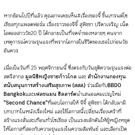
หากย้อนไปปีที่แล้ว คุณอาจเคยเห็น #เรื่องของจี้ ขึ้นเทรนด์โซ
เชียลทุกแพลตฟอร์ม เรื่องราวของจีจี้ สุพิชชา ปรีดาเจริญ เน็ต
ไอดอลสาววัย 20 ปี ได้กลายเป็นที่จดจำของหลายๆ คนจาก
เหตุการณ์ความรุนแรงที่พรากโอกาสในชีวิตของเธอไปก่อนวัย
อันควร
เนื่องในวันที่ 25 พฤศจิกายนนี้ ซึ่งตรงกับวันยุติความรุนแรงต่อ
สตรีสากล
มูลนิธิหญิงชายก้าวไกล
และ
สำนักงานกองทุน
สนับสนุนการสร้างเสริมสุขภาพ (สสส.)
ร่วมมือกับ
BBDO
Bangkok
และ
เฟลชแมน ฮิลลาร์ด
นำเสนอแคมเปญใหม่
"Second Chance"
ที่มอบโอกาสให้ จีจี้ สุพิชชา ได้กลับมามี
บทบาทในหนังเรื่องใหม่ และใช้โอกาสนี้เปลี่ยนเรื่องเศร้าที่
สร้างแรงสั่นสะเทือนทั่วโซเชียล เป็นแรงผลักดันให้ผู้หญิงหยุด
ให้โอกาสที่สองกับความรุนแรงในความสัมพันธ์ และเลือกเปิด