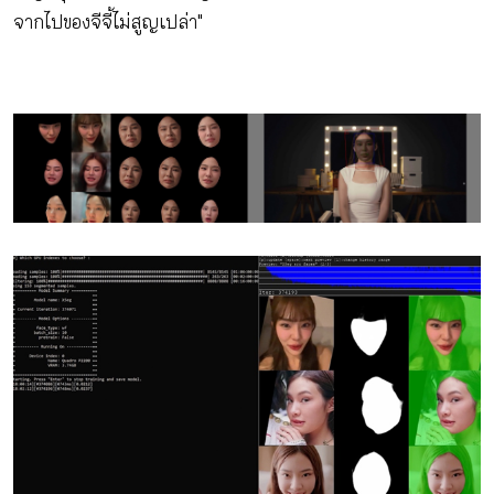
จากไปของจีจี้ไม่สูญเปล่า"