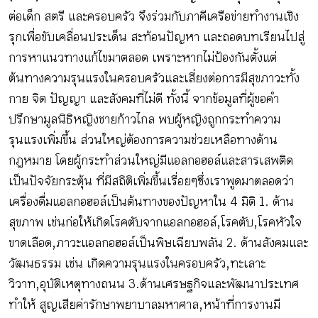
ต่อเด็ก สตรี และครอบครัว จึงร่วมกับภาคีเครือข่ายทำงานเชิง
รุกเพื่อขับเคลื่อนประเด็น สะท้อนปัญหา และถอดบทเรียนไปสู่
การหาแนวทางแก้ไขมาตลอด เพราะหากไม่ป้องกันตั้งแต่
ต้นทางความรุนแรงในครอบครัวและเสี่ยงต่อการมีสุขภาวะทั้ง
กาย จิต ปัญญา และสังคมที่ไม่ดี ทั้งนี้ จากข้อมูลที่ผู้ขอคำ
ปรึกษามูลนิธิหญิงชายก้าวไกล พบผู้หญิงถูกกระทำความ
รุนแรงเพิ่มขึ้น ส่วนใหญ่ต้องการความช่วยเหลือทางด้าน
กฎหมาย โดยผู้กระทำส่วนใหญ่มีแอลกอฮอล์และสารเสพติด
เป็นปัจจัยกระตุ้น ที่มีสถิติเพิ่มขึ้นเรื่อยๆ ซึ่งเราพูดมาตลอดว่า
เครื่องดื่มแอลกอฮอล์เป็นต้นทางของปัญหาใน 4 มิติ 1. ด้าน
สุขภาพ เช่นก่อให้เกิดโรคตับจากแอลกอฮอล์, โรคตับ, โรคหัวใจ
ขาดเลือด, ภาวะแอลกอฮอล์เป็นพิษเฉียบพลัน 2. ด้านสังคมและ
วัฒนธรรม เช่น เกิดความรุนแรงในครอบครัว, ทะเลาะ
วิวาท, อุบัติเหตุทางถนน 3.ด้านเศรษฐกิจและพัฒนาประเทศ
ทำให้ สูญเสียค่ารักษาพยาบาลมหาศาล, หน้าที่การงานมี